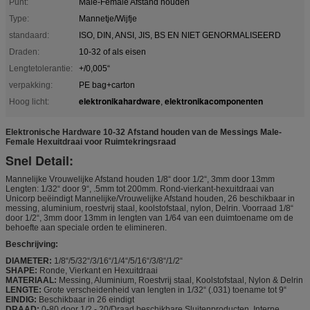
Punt:
Male-Female Afstand houden
Type:
Mannetje/Wijfje
standaard:
ISO, DIN, ANSI, JIS, BS EN NIET GENORMALISEERD
Draden:
10-32 of als eisen
Lengtetolerantie:
+/0,005“
verpakking:
PE bag+carton
elektronikahardware
elektronikacomponenten
Hoog licht:
,
Elektronische Hardware 10-32 Afstand houden van de Messings Male-
Female Hexuitdraai voor Ruimtekringsraad
Snel Detail:
Mannelijke Vrouwelijke Afstand houden 1/8“ door 1/2“, 3mm door 13mm
Lengten: 1/32“ door 9“, .5mm tot 200mm. Rond-vierkant-hexuitdraai van
Unicorp beëindigt Mannelijke/Vrouwelijke Afstand houden, 26 beschikbaar in
messing, aluminium, roestvrij staal, koolstofstaal, nylon, Delrin. Voorraad 1/8“
door 1/2“, 3mm door 13mm in lengten van 1/64 van een duimtoename om de
behoefte aan speciale orden te elimineren.
Beschrijving:
DIAMETER:
1/8“/5/32“/3/16“/1/4“/5/16“/3/8“/1/2“
SHAPE:
Ronde, Vierkant en Hexuitdraai
MATERIAAL:
Messing, Aluminium, Roestvrij staal, Koolstofstaal, Nylon & Delrin
LENGTE:
Grote verscheidenheid van lengten in 1/32“ (.031) toename tot 9“
EINDIG:
Beschikbaar in 26 eindigt
DRAAD:
0-80 door 1/2 - 20/Draad beschikbare Sluitenproducten. Interne