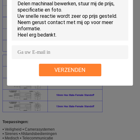
VERZENDEN
Toepassingen:
• Veiligheid • Camerasystemen
• Sirenes • Afstandsbedieningen
• Medisch • Telecommunicatie