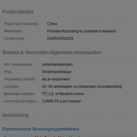
Productdetails
Plaats van herkomst:
China
Merknaam:
Polestar/According to customer's demand
Certificering:
ISO/ROHS/SGS
Betalen & Verzenden Algemene voorwaarden
Min. bestelaantal:
onderhandelingen
Prijs:
Onderhandelbaar
Verpakking Details:
als je requirment
Levertijd:
10~30 werkdagen na ontvangen vooruitbetaling
Betalingscondities:
T/T, L/C of Western Union
Levering vermogen:
3,000K PCs per maand
beschrijving
Elektronische Bevestigingsmiddelen