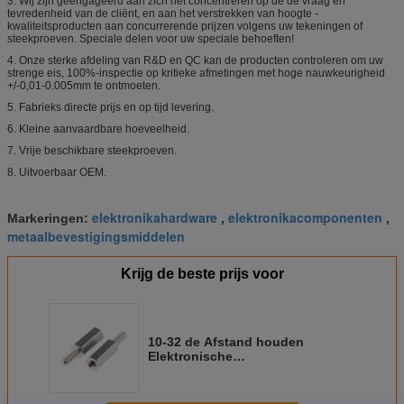
3. Wij zijn geëngageerd aan zich het concentreren op de de vraag en
tevredenheid van de cliënt, en aan het verstrekken van hoogte -
kwaliteitsproducten aan concurrerende prijzen volgens uw tekeningen of
steekproeven. Speciale delen voor uw speciale behoeften!
4. Onze sterke afdeling van R&D en QC kan de producten controleren om uw
strenge eis, 100%-inspectie op kritieke afmetingen met hoge nauwkeurigheid
+/-0,01-0.005mm te ontmoeten.
5. Fabrieks directe prijs en op tijd levering.
6. Kleine aanvaardbare hoeveelheid.
7. Vrije beschikbare steekproeven.
8. Uitvoerbaar OEM.
elektronikahardware
elektronikacomponenten
Markeringen:
,
,
metaalbevestigingsmiddelen
Krijg de beste prijs voor
10-32 de Afstand houden
Elektronische
Bevestigingsmiddelen van de
messings Mannelijke Vrouwelijke
Hexuitdraai voor