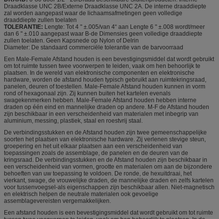
Draadklasse UNC 2B/Externe Draadklasse UNC 2A. De interne draaddiepte
zal worden aangepast waar de lichaamsafmetingen geen volledige
draaddiepte zullen toelaten
TOLERANTIE:
Lengte: Tot 4 " ±.005/van 4“ aan Lengte 6 " ±.008 wordt/meer
dan 6 " ±.010 aangepast waar B-de Dimensies geen volledige draaddiepte
zullen toelaten. Geen Kapsnede op Nylon of Delrin
Diameter: De standaard commerciële tolerantie van de barvoorraad
Een Male-Female Afstand houden is een bevestigingsmiddel dat wordt gebruikt
om tot ruimte tussen twee voorwerpen te leiden, vaak om hen behoorlijk te
plaatsen. In de wereld van elektronische componenten en elektronische
hardware, worden de afstand houden typisch gebruikt aan ruimtekringsraad,
panelen, deuren of toestellen. Male-Female Afstand houden kunnen in vorm
rond of hexagonaal zijn. Zij kunnen buiten het kartelen evenals
swagekenmerken hebben. Male-Female Afstand houden hebben interne
draden op één eind en mannelijke draden op andere. M-F de Afstand houden
zijn beschikbaar in een verscheidenheid van materialen met inbegrip van
aluminium, messing, plastiek, staal en roestvrij staal.
De verbindingsstukken en de Afstand houden zijn twee gemeenschappelijke
soorten het plaatsen van elektronische hardware. Zij verlenen stevige steun,
groepering en het uit elkaar plaatsen aan een verscheidenheid van
toepassingen zoals de assemblage, de panelen en de deuren van de
kringsraad. De verbindingsstukken en de Afstand houden zijn beschikbaar in
een verscheidenheid van vormen, grootte en materialen om aan de bijzondere
behoeften van uw toepassing te voldoen. De ronde, de hexuitdraai, het
vierkant, swage, de vrouwelijke draden, de mannelijke draden en zelfs kartelen
voor tussenvoegsel-als eigenschappen zijn beschikbaar allen. Niet-magnetisch
en elektrisch helpen de neutrale materialen ook gevoelige
assemblagevereisten vergemakkelijken.
Een afstand houden is een bevestigingsmiddel dat wordt gebruikt om tot ruimte