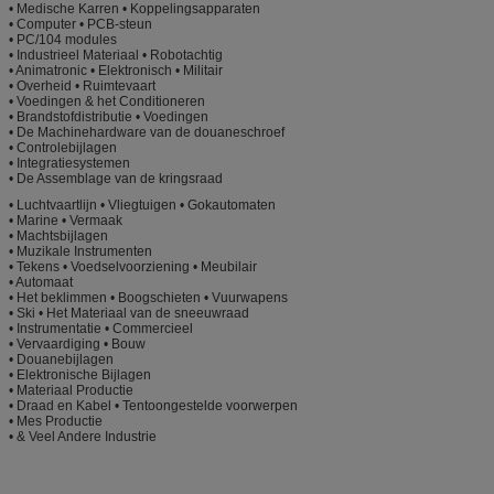
• Medische Karren • Koppelingsapparaten
• Computer • PCB-steun
• PC/104 modules
• Industrieel Materiaal • Robotachtig
• Animatronic • Elektronisch • Militair
• Overheid • Ruimtevaart
• Voedingen & het Conditioneren
• Brandstofdistributie • Voedingen
• De Machinehardware van de douaneschroef
• Controlebijlagen
• Integratiesystemen
• De Assemblage van de kringsraad
• Luchtvaartlijn • Vliegtuigen • Gokautomaten
• Marine • Vermaak
• Machtsbijlagen
• Muzikale Instrumenten
• Tekens • Voedselvoorziening • Meubilair
• Automaat
• Het beklimmen • Boogschieten • Vuurwapens
• Ski • Het Materiaal van de sneeuwraad
• Instrumentatie • Commercieel
• Vervaardiging • Bouw
• Douanebijlagen
• Elektronische Bijlagen
• Materiaal Productie
• Draad en Kabel • Tentoongestelde voorwerpen
• Mes Productie
• & Veel Andere Industrie