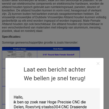
tussen twee voorwerpen te leiden, vaak om hen behoorlijk te plaatsen. In de
wereld van elektronische compenents en elektronische hardware, worden de
afstand houden typisch gebruikt aan ruimtekringsraad, panelen, deuren of
toestellen. De afstand houden kunnen in vorm rond, hexagonaal of vierkant
zijn. Zij kunnen buiten het kartelen evenals swagekenmerken hebben. De
vrouwelijk-vrouwelijke of Dubbele Vrouwelijke Afstand houden kunnen volledig
gedeeltelijk op elk eind worden ingepast of worden ingepast. Male-Female
Afstand houden zijn ook beschikbaar. De afstand houden zijn beschikbaar in
een verscheidenheid van materialen met inbegrip van aluminium, messing,
plastiek, staal en roestvrij staal.
Specificaties:
Sommige gemeenschappelijke grootte is zoals hieronder:
Laat een bericht achter
We bellen je snel terug!