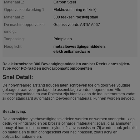
Materiaal 1:
Carbon Steel
Oppervlakteafwerking 1:
Elektrovertinning (of zink)
Materiaal 2:
300 reeksen roestvrij staal
De machineoppervlakte
Gepassiveerde ASTM A967
eindigt:
Toepassing:
Printplaten
metaalbevestigingsmiddelen
Hoog licht:
,
elektronikahardware
De elektronische 300 Bevestigingsmiddelen van het Reeks aan:snijden-
Type voor PC-raad en polycarbonaatcomponenten
Snel Detail:
De non-threaded afstand houden laten schroeven toe om door veelvoudige
gelaagde raad voor gestapelde assemblage worden opgenomen. Alle
bevestigingsmiddelen van Polestar zijn identiek aan de industrienormen zodat
zij door standaard automatisch toevoegingsmateriaal kunnen worden gevoed.
Beschrijving:
De aan:snijden-typebevestigingsmiddelen worden ontworpen voor gebruik op
gedrukte kringsraad en op brosste of harde materialen: zoals, glaslaminaten,
epoxy of hars met document, nylon, of canvasbasissen. Zij worden ook gebruikt
op materialen te dun of ongeschikt voor het inpassen, zoals acryl en
polycarbonaatpanelen.