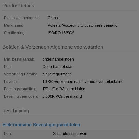
Productdetails
Plaats van herkomst:
China
Merknaam:
Polestar/According to customer's demand
Certificering:
ISO/ROHS/SGS
Betalen & Verzenden Algemene voorwaarden
Min. bestelaantal:
onderhandelingen
Prijs:
Onderhandelbaar
Verpakking Details:
als je requirment
Levertijd:
10~30 werkdagen na ontvangen vooruitbetaling
Betalingscondities:
T/T, L/C of Western Union
Levering vermogen:
3,000K PCs per maand
beschrijving
Elektronische Bevestigingsmiddelen
Punt:
Schouderschroeven