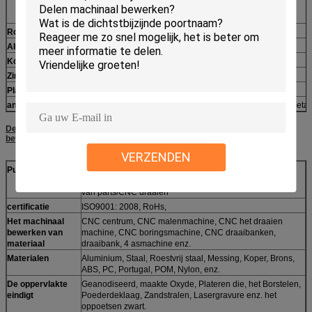
Moeheid proff, in besnoeiing 100, spanningsbewijs
Roestvrij staal
17-4PH, 302.303.304.316.321.416.440.420
Aluminium
2011,20246061,6063,6262,7075,5052
Koper
110.145.147.314.316.360.544.624, Berylium-Koper
Zink
zink, zinklegering
Plastiek
ABS, PCB, PC, Nylon, Acetal, Celcon, Delron,
andere
Het brons, Messing, Koolstofstaal, Vloeistaal, verhardde metaa
De technische beschrijvingen van autolathe& cnc draaien het machinaal
bewerken van delen
VERZENDEN
Punt
OEM autoparts/cnc draaibank parts/CNC die parts/CNC-
malen parts/CNC machinaal bewerken die de boordelen
van parts/CNC draaien
certificatie
ISO9001: 2008, RoHs,
Het machinaal
CNC centrum, CNC malenmachine, CNC het draaien
bewerken van
machine, CNC boringsmachine, CNC draaibanken,
materiaal
draaibank, 4 asmachine enz.
Materialen
Aluminium, Staal, Roestvrij staal, Messing, Koper, Brons,
ABS, PC, Portugal, POM, Nylon, enz.
De oppervlakte
Geanodiseerd, maakte Oxyde, Plateren die, het Borstelen,
eindigt
Poederdeklaag, Zandstralen, Lasergravure enz. het
oppoetsen zwart.