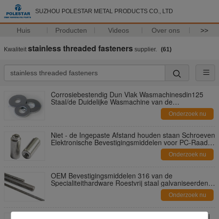
SUZHOU POLESTAR METAL PRODUCTS CO., LTD
Huis
Producten
Videos
Over ons
>>
stainless threaded fasteners
Kwaliteit
supplier.
(61)
Corrosiebestendig Dun Vlak Wasmachinesdin125
Staal/de Duidelijke Wasmachine van de
Koperspoorweg
Onderzoek nu
Niet - de Ingepaste Afstand houden staan Schroeven
Elektronische Bevestigingsmiddelen voor PC-Raad
toe
Onderzoek nu
OEM Bevestigingsmiddelen 316 van de
Specialiteithardware Roestvrij staal galvaniseerden
Alle Nagels van de draadstaaf
Onderzoek nu
Van de Assemblage Gevangen M3 M4 van roestvrij