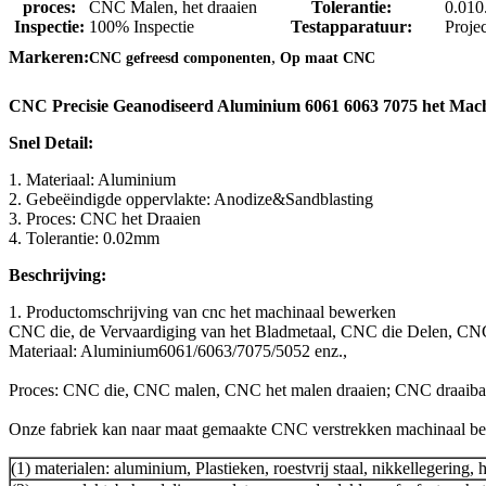
proces:
CNC Malen, het draaien
Tolerantie:
0.01
Inspectie:
100% Inspectie
Testapparatuur:
Projec
,
Markeren:
CNC gefreesd componenten
Op maat CNC
CNC Precisie Geanodiseerd Aluminium 6061 6063 7075 het Mach
Snel Detail:
1. Materiaal: Aluminium
2. Gebeëindigde oppervlakte: Anodize&Sandblasting
3. Proces: CNC het Draaien
4. Tolerantie: 0.02mm
Beschrijving:
1. Productomschrijving van cnc het machinaal bewerken
CNC die, de Vervaardiging van het Bladmetaal, CNC die Delen, CN
Materiaal: Aluminium6061/6063/7075/5052 enz.,
Proces: CNC die, CNC malen, CNC het malen draaien; CNC draaiban
Onze fabriek kan naar maat gemaakte CNC verstrekken machinaal b
(1) materialen: aluminium, Plastieken, roestvrij staal, nikkellegering, 