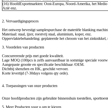
(16) HoofdExportmarkten: Oost-Europa, Noord-Amerika, het Medio 
Azië enz.
2. Vervaardigingsproces
Het ontwerp bevestigt samplespurchase de materiële blanking machini
Materiaal: staal, ijzer, roestvrij staal, aluminium, koper, enz.
Oppervlaktebehandeling: geplateerde het chroom van het zinknikkel, n
3. Voordelen van producten
Concurrerende prijs met goede kwaliteit.
Lage MOQ (100pcs is zelfs aanvaardbaar in sommige speciale voorw
Aangepaste grootte en specificatie beschikbaar /OEM.
Dichtbij shenzhen en HK, geschikt vervoer.
Korte levertijd (7-30days volgens qty orde).
4. Toepassingen van onze producten
Onze hoofdproducten zijn gebruikte binnenshuis toestellen, sporttoeste
5. Meer Producten voor u om te kiezen