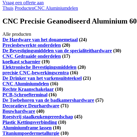
Vraag een offerte aan
Thuis
Producten
CNC Aluminiumdelen
CNC Precisie Geanodiseerd Aluminium 606
Alle producten
De Hardware van het douanemetaal
(24)
Preciesbewerkte onderdelen
(20)
De Bevestigingsmiddelen van de specialiteithardware
(30)
CNC Gedraaide onderdelen
(17)
koelkast scharnier
(19)
Elektronische Bevestigingsmiddelen
(20)
precisie CNC-bewerkingscentra
(16)
De Drinker van het varkensuitsteeksel
(21)
CNC Aluminiumdelen
(16)
Rechte Kraanschakelaar
(10)
PCB-Schroefterminal
(16)
De Toebehoren van de badkamershardware
(57)
Decoratieve Deurhardware
(71)
Bouwhardware
(40)
Roestvrij staalkeukengereedschap
(45)
Plastic Kettingsverbinding
(10)
Aluminiumframe lassen
(10)
Titaniumpoedermetallurgie
(10)