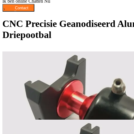
Ik ben online Chatten Nu
CNC Precisie Geanodiseerd Alu
Driepootbal