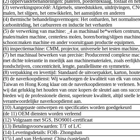
(2) oppervlaktebehandelingen: plateren, poederdeklaag, fosfaat en het
(3) verwerkingsprocédé: Afgietsels, smeedstukken, uitdrijvingen, CN
malen, het slijpen, het omwikkelen, het aansnijden en anderen
(4) thermische behandelingsvermogen: Het ontharden, het normalisere
carbonitriding, het carbureren en inductie het verharden
(5) de verwerking van machine: _4 as machinaal be*werken centrum
malen/malen machine, centerless molen, boren/boring/slijpen machine, 
schoon:maken machine en ander vooruit:gaan productie equipmen.
(6) inspectiemachine: CMM, projector, universele het testen machine
(7) het machinaal bewerken van precisie: Producerend complexe ma
met dichte tolerantie in moeilijk aan machinematerialen, zoals eerlijkhe
rondschrijven, concentriciteit, lengte, parallellisme en symmetrie.
(8) verpakking en levertijd: Standaard de uitvoerpakket, karton, houten
(9) de naverkoopdienst: Wij waarborgen de kwaliteit van elk van onz
Taiwan en Hong Kong klaar om de naverkoopdiensten te verlenen. Me
wij dat gelukkig het houden van onze kopers de sleutel aan ons succe
bieden wij de professionele dienst, superieure kwaliteit, altijd snelle 
verantwoordelijke naverkoopdienst aan.
(10) Aangepaste ontwerpen en specificaties worden goedgekeurd
(de 11) OEM diensten worden verleend
(12) Volgzaam met SGS, ISO9001-certificaat
(13) Betalingsvoorwaarden: T/T of L/C
(14) Leveringsdetails: FOB- Zhongshan
(15) Land van Herkomst: China (vasteland)