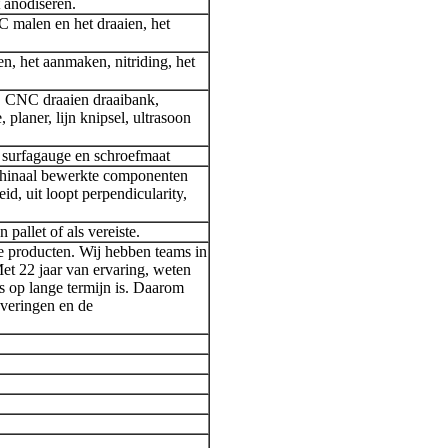
 anodiseren.
C malen en het draaien, het
n, het aanmaken, nitriding, het
, CNC draaien draaibank,
planer, lijn knipsel, ultrasoon
, surfagauge en schroefmaat
chinaal bewerkte componenten
id, uit loopt perpendicularity,
 pallet of als vereiste.
e producten. Wij hebben teams in
t 22 jaar van ervaring, weten
s op lange termijn is. Daarom
leveringen en de