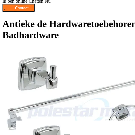
Ik ben online Chatten Nu
Antieke de Hardwaretoebehoren
Badhardware