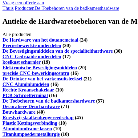
Vraag een offerte aan
Thuis
Producten
De Toebehoren van de badkamershardware
Antieke de Hardwaretoebehoren van de M
Alle producten
De Hardware van het douanemetaal
(24)
Preciesbewerkte onderdelen
(20)
De Bevestigingsmiddelen van de specialiteithardware
(30)
CNC Gedraaide onderdelen
(17)
koelkast scharnier
(19)
Elektronische Bevestigingsmiddelen
(20)
precisie CNC-bewerkingscentra
(16)
De Drinker van het varkensuitsteeksel
(21)
CNC Aluminiumdelen
(16)
Rechte Kraanschakelaar
(10)
PCB-Schroefterminal
(16)
De Toebehoren van de badkamershardware
(57)
Decoratieve Deurhardware
(71)
Bouwhardware
(40)
Roestvrij staalkeukengereedschap
(45)
Plastic Kettingsverbinding
(10)
Aluminiumframe lassen
(10)
Titaniumpoedermetallurgie
(10)