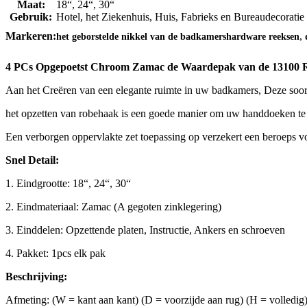
Maat:
18“, 24“, 30“
Gebruik:
Hotel, het Ziekenhuis, Huis, Fabrieks en Bureaudecoratie
,
Markeren:
het geborstelde nikkel van de badkamershardware reeksen
4 PCs Opgepoetst Chroom Zamac de Waardepak van de 13100 R
Aan het Creëren van een elegante ruimte in uw badkamers, Deze soo
het opzetten van robehaak is een goede manier om uw handdoeken te
Een verborgen oppervlakte zet toepassing op verzekert een beroeps voo
Snel Detail:
1. Eindgrootte: 18“, 24“, 30“
2. Eindmateriaal: Zamac (A gegoten zinklegering)
3. Einddelen: Opzettende platen, Instructie, Ankers en schroeven
4. Pakket: 1pcs elk pak
Beschrijving:
Afmeting: (W = kant aan kant) (D = voorzijde aan rug) (H = volledig