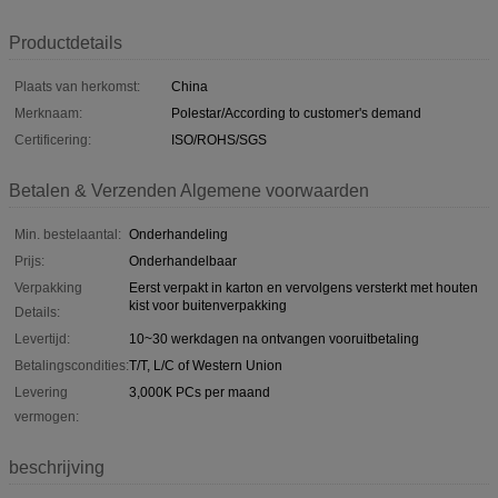
Productdetails
Plaats van herkomst:
China
Merknaam:
Polestar/According to customer's demand
Certificering:
ISO/ROHS/SGS
Betalen & Verzenden Algemene voorwaarden
Min. bestelaantal:
Onderhandeling
Prijs:
Onderhandelbaar
Verpakking
Eerst verpakt in karton en vervolgens versterkt met houten
kist voor buitenverpakking
Details:
Levertijd:
10~30 werkdagen na ontvangen vooruitbetaling
Betalingscondities:
T/T, L/C of Western Union
Levering
3,000K PCs per maand
vermogen:
beschrijving