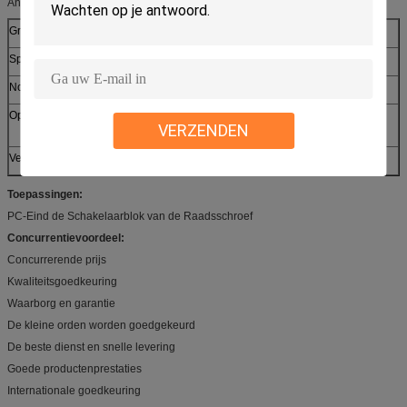
Andere Douanedienst:
Grondstof
Koolstof steel& koper, roestvrij staal
Specificaties
Diverse vormgrootte volgens de eis van de cliënt
Norm
ISO, DIN, ANSI, JIS, Niet genormaliseerde BS,
Oppervlakte
Gegalvaniseerd (Divers van kleur), dacromet, zwart
VERZENDEN
gemaakt, het phosphating
Verpakking
bulkverpakking of kleine doos of als uw vereiste
Toepassingen:
PC-Eind de Schakelaarblok van de Raadsschroef
Concurrentievoordeel:
Concurrerende prijs
Kwaliteitsgoedkeuring
Waarborg en garantie
De kleine orden worden goedgekeurd
De beste dienst en snelle levering
Goede productenprestaties
Internationale goedkeuring