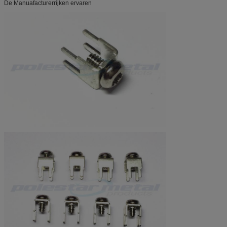
De Manuafacturerrijken ervaren