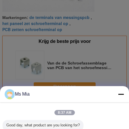
de terminals van messingspcb
Markeringen:
,
het paneel zet schroefterminal op
,
PCB zetten schroefterminal op
Krijg de beste prijs voor
Van de de Schroefassemblage
van PCB van het schroefmessing
het Eind Geplateerde Zink van
het Messingsm3 M4
Doorgaan
Ms Mia
PCB-Schroefterminal
Meer
8:37 AM
Good day, what product are you looking for?