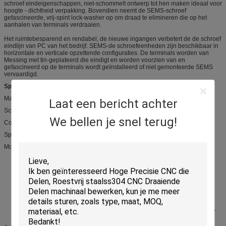
schroef eindeigenschappen, niet-schommelt ontwerp tot hen maken ideaal voor
hoogte - dichtheid verpakking. Bovendien neemt de SEMS-schroef
gefascineerde, vrij-spint lock-washer op om draad te elimineren die op het
aanhalen van terminals verdraaien.
Het ruimtebesparend en rendabel, de nieuwe ingangen verbetert de de schroef
eindlijn van PC van het bedrijf. SEMS-de schroefeenheden zijn beschikbaar in
horizontale en verticale opzettende configuraties. De terminals worden van
Messing met tin-geplateerd die eindigt en worden voorzien van en
gefascineerd op de terminals wordt geïnstalleerd of niet gemonteerde SEMS
vervaardigd.
Specificaties:
Materiaal
Laat een bericht achter
Schroeven: Geplateerde het Zink van het M1.5m2.5 M3 M4 staal
We bellen je snel terug!
Contact: Messing, Electroless nikkel
Speldkopbal: Messing, geplateerd Tin
Modulepc zet Schroefterminals, Vernikkelde Messingsschroef op,
Laag profiel
Stal, geen-rotsontwerp met exclusieve anti-rotatieeigenschap
Zet gemakkelijk met vier benen op in pre-geboorde of geslagen gaten
Keurt AWG-14-22 vast lichaam of streng, golfplaat-type terminals goed of
Ideaal gezien geschikt voor high-density verpakking
Spac
Dit gemakkelijk-aan-onderstel, multifunctionele schroeftype terminals zijn
een praktisch, goedkoop alternatief aan PC-schroeftype randschakelaars,
barrièreblokken, eindraad en eindstroken.