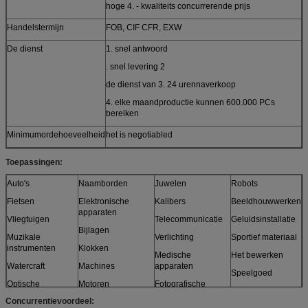
hoge 4. - kwaliteits concurrerende prijs
Handelstermijn
FOB, CIF CFR, EXW
De dienst
1. snel antwoord
. snel levering 2
de dienst van 3. 24 urennaverkoop
4. elke maandproductie kunnen 600.000 PCs
bereiken
Minimumordehoeveelheid
het is negotiabled
Toepassingen:
Auto's
Naamborden
Juwelen
Robots
Fietsen
Elektronische
Kalibers
Beeldhouwwerken
apparaten
Vliegtuigen
Telecommunicatie
Geluidsinstallatie
Bijlagen
Muzikale
Verlichting
Sportief materiaal
instrumenten
Klokken
Medische
Het bewerken
Watercraft
Machines
apparaten
Speelgoed
Optische
Motoren
Fotografische
en meer
apparaten
apparaten
Concurrentievoordeel:
Meubilair