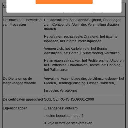
Materialen (Metalen)
Messing, Aluminium, Vloeistaal, Roestvrij staal,
Kneedbaar Ijzer, Koper, Bronslegeringen
Het machinaal bewerken
Het aansnijden, Scheidend/Snijdend, Onder ogen
van Processen
zien, Contour die, Vorm die, Versmalling draaien
draaien
Het draaien, rechtstreeks Draaiend, het Externe
Inpassen, het Interne Intern Inpassen,
Vormen zich, het Kartelen die, het Boring
Aansnijden, het Boren, Counterboring, verzinken,
Het in eigen zak steken, het Profileren, het Uitboren,
het Onttrekken, Draadmalen, Toestel het Hobbing,
het Palletiseren
De Diensten op de
Vervulling, Assemblage die, de Uitrustingsbouw, het
toegevoegde waarde
Plooien, BendingPolishing, Lassen, solderen,
Inspectie, Verpakking
De certificaten approched
SGS, CE, ROHS, ISO9001-2008
Eigenschappen
1. aangepast ontwerp
. kleine toegelaten orde 2
3. vrije verstrekte steekproeven