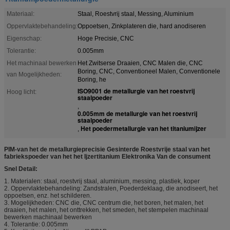
Materiaal:
Staal, Roestvrij staal, Messing, Aluminium
Oppervlaktebehandeling:
Oppoetsen, Zinkplateren die, hard anodiseren
Eigenschap:
Hoge Precisie, CNC
Tolerantie:
0.005mm
Het machinaal bewerken
Het Zwitserse Draaien, CNC Malen die, CNC
Boring, CNC, Conventioneel Malen, Conventionele
van Mogelijkheden:
Boring, he
ISO9001 de metallurgie van het roestvrij
Hoog licht:
staalpoeder
,
0.005mm de metallurgie van het roestvrij
staalpoeder
Het poedermetallurgie van het titaniumijzer
,
PIM-van het de metallurgieprecisie Gesinterde Roestvrije staal van het
fabriekspoeder van het het Ijzertitanium Elektronika Van de consument
Snel Detail:
1. Materialen: staal, roestvrij staal, aluminium, messing, plastiek, koper
2. Oppervlaktebehandeling: Zandstralen, Poederdeklaag, die anodiseert, het
oppoetsen, enz. het schilderen.
3. Mogelijkheden: CNC die, CNC centrum die, het boren, het malen, het
draaien, het malen, het onttrekken, het smeden, het stempelen machinaal
bewerken machinaal bewerken
4. Tolerantie: 0.005mm