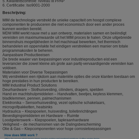
5. Kwaliteitscontrole: Niveau III PPAP
6. Certificatie: Iso9001-2000
Beschrijving:
MIM de technologie verstrekt de unieke capaciteit om hoogst complexe
componenten te produceren die niet economisch door een ander proces
kunnen worden bereikt.
MDM MIM werkt nauw met u aan ontwerp, materialen samen en beëindigt
vereisten om maximumwaarde uit het MIM proces te halen. Onze uitgebreide
binnenshuis mogelijkheden in het machinaal bewerken, het thermisch
behandelen en oppervlakte het eindigen verstrekken een manier om totale
programmakosten te beheren.
Aanpasbare Productieeisen
De brede waaier van toepassingen voor industrieproducten eist een
leverancier die zowel kleine als grote aan partij-vervaardigende vereisten kan
voldoen.
Materialen voor Diverse Toepassingen
Wij verstrekken een rijkdom aan materiële opties die onze klanten toestaan om
hoge prestaties in hun producten te bereiken.
MIM Industrial Product Solutions
Deurhardware – Slothuisvesting, cilinders, dragers, spelden
Hand en machtshulpmiddelen – Handvatten, beetjes, keyless klemmen,
bladklemmen, pennen, palmechanismen
Elektronika – Sensorhuisvesting, vezel optische schakelaars,
microgolfpakketten, heatsinks
Hydraulica – Klepspoelen, huisvesting, toiletinrichtingen
Bevestigingsmiddelen en Hardware – Ruimte
Loodgieterswerk – Klepspoelen, tapkraanhardware
Veiligheid – de mechanismen van de Dalingsbescherming
Olie & Gas – Klepcomponenten voor hoge corrosietoepassingen