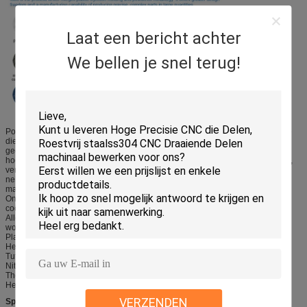
Laat een bericht achter
We bellen je snel terug!
Polestar het Metaal is een professionele leverancier die van precisie CNC de
diensten met snelle keerpuntmogelijkheden en een superieur klantenservice
georiënteerd team machinaal bewerken. Van minimale
hoeveelheidsvervaardiging loopt de looppas aan hoog volumevervaardiging,
verstrekt t/min de delen en de componenten van uitstekende kwaliteit. Wij
neigen om aan ons te denken aangezien meer dan enkel een
machinewerkplaats, wij deel van uw productieoplossing uitmaken.
Onze diensten omvatten malen, het draaien, het malen, assemblage, en
coördinaat die voor short-run productie meten.
Alle CNC Machinaal bewerkte Delen kunnen extra behandelingen zoals
worden gegeven:
Plateren
Het anodiseren
Tufftriding
Nitriding
Thermische behandeling
Het Phosphating
VERZENDEN
Specificaties: