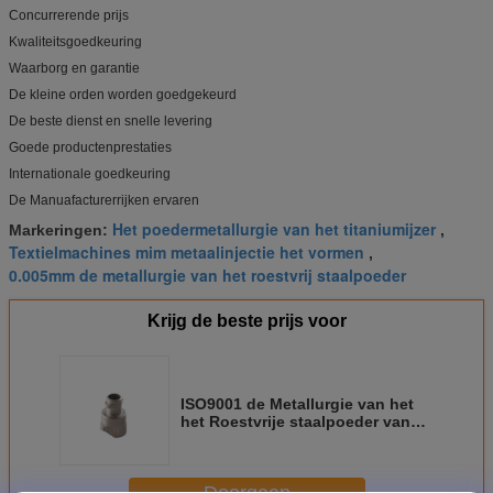
Sensoren
Concurrerende prijs
Modellen
Kwaliteitsgoedkeuring
Waarborg en garantie
De kleine orden worden goedgekeurd
De beste dienst en snelle levering
Goede productenprestaties
Internationale goedkeuring
De Manuafacturerrijken ervaren
Het poedermetallurgie van het titaniumijzer
Markeringen:
,
Textielmachines mim metaalinjectie het vormen
,
0.005mm de metallurgie van het roestvrij staalpoeder
Krijg de beste prijs voor
ISO9001 de Metallurgie van het
het Roestvrije staalpoeder van
het titaniumijzer