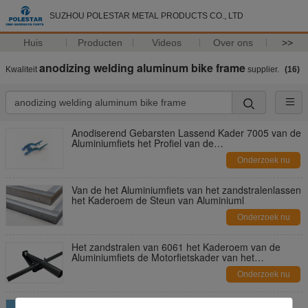
SUZHOU POLESTAR METAL PRODUCTS CO., LTD
Huis
Producten
Videos
Over ons
>>
anodizing welding aluminum bike frame
Kwaliteit
supplier.
(16)
Anodiserend Gebarsten Lassend Kader 7005 van de
Aluminiumfiets het Profiel van de
Aluminiumuitdrijving
Onderzoek nu
Van de het Aluminiumfiets van het zandstralenlassen
het Kaderoem de Steun van Aluminiuml
Onderzoek nu
Het zandstralen van 6061 het Kaderoem van de
Aluminiumfiets de Motorfietskader van het
Lassenaluminium
Onderzoek nu
Wit Lassen Gebarsten Kader 6063 van de