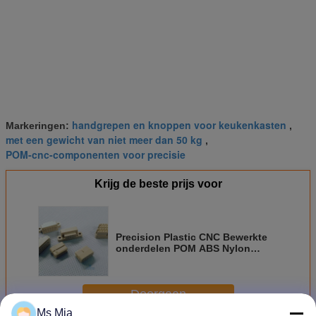
handgrepen en knoppen voor keukenkasten
Markeringen:
,
met een gewicht van niet meer dan 50 kg
,
POM-cnc-componenten voor precisie
Krijg de beste prijs voor
Precision Plastic CNC Bewerkte
onderdelen POM ABS Nylon
Delrin HDPE Polycarbonate PTFE
PP PEEK
Doorgaan
Ms Mia