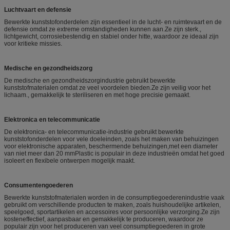
Luchtvaart en defensie
Bewerkte kunststofonderdelen zijn essentieel in de lucht- en ruimtevaart en de
defensie omdat ze extreme omstandigheden kunnen aan.Ze zijn sterk.,
lichtgewicht, corrosiebestendig en stabiel onder hitte, waardoor ze ideaal zijn
voor kritieke missies.
Medische en gezondheidszorg
De medische en gezondheidszorgindustrie gebruikt bewerkte
kunststofmaterialen omdat ze veel voordelen bieden.Ze zijn veilig voor het
lichaam., gemakkelijk te steriliseren en met hoge precisie gemaakt.
Elektronica en telecommunicatie
De elektronica- en telecommunicatie-industrie gebruikt bewerkte
kunststofonderdelen voor vele doeleinden, zoals het maken van behuizingen
voor elektronische apparaten, beschermende behuizingen,met een diameter
van niet meer dan 20 mmPlastic is populair in deze industrieën omdat het goed
isoleert en flexibele ontwerpen mogelijk maakt.
Consumentengoederen
Bewerkte kunststofmaterialen worden in de consumptiegoederenindustrie vaak
gebruikt om verschillende producten te maken, zoals huishoudelijke artikelen,
speelgoed, sportartikelen en accessoires voor persoonlijke verzorging.Ze zijn
kosteneffectief, aanpasbaar en gemakkelijk te produceren, waardoor ze
populair zijn voor het produceren van veel consumptiegoederen in grote