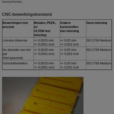
hoeveelheden.
CNC-bewerkingstoestand
Bewerkingen met
Metalen, PEEK,
Andere
Geen tekening
precisie
en
kunststoffen
ULTEM met
met tekening
tekening
Lineaire dimensie
+/- 0,0025 mm
+/- 0,05 mm
ISO 2768 Medium
+/- 0,0001 inch
+/- 0,002 inch
De diameter van het
+/- 0,0025 mm
+/- 0,05 mm
ISO 2768 Medium
gat
+/- 0,0001 inch
+/- 0,002 inch
(Niet gepoetst)
Schachtdiameters
+/- 0,0025 mm
+/- 0,05 mm
ISO 2768 Medium
+/- 0,0001 inch
+/- 0,002 inch