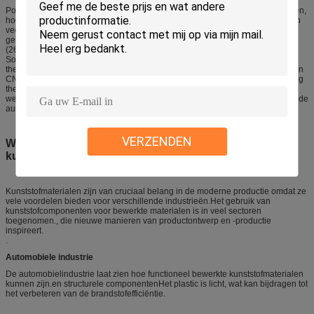
Polyamide-imide (PAI) is een kunststof met hoge mechanische eigenschappen,
hoge thermische stabiliteit en uitstekende slijtvastheid.Dit maakt het beter dan
veel andere kunststoffen vanwege zijn hittebestendigheid, omdat het
gemakkelijk eigenschappen kan behouden bij hoge temperaturen, 500°F
(260°C).
Some of the key characteristics of this type of plastic include low coefficient of
thermal expansion and high dimensional stability that is desirable for precision
CNC machining work in order to achieve tight tolerances and without distorting
the materialHet vermogen om de chemische en schuurende omgeving te
weerstaan maakt het ideaal voor gebruik in de lucht- en ruimtevaartindustrie, de
automobielindustrie en de verwerkende industrie.
VERZENDEN
Welke industrieën gebruiken bewerkte
kunststofmaterialen?
Kunststofmaterialen zijn van cruciaal belang in de moderne productie omdat ze
vele voordelen bieden voor verschillende industrieën.Het gebruik van
kunststofcomponenten voor bewerkte materialen is in veel sectoren
toegenomen., die nieuwe manieren van productontwerp en -productie
inspireert.
.
Automobiele industrie
De automobielindustrie laat zien hoe functioneel bewerkte kunststofmaterialen
kunnen zijn.en structurele componentenHet plastic is licht, wat kan bijdragen tot
het verbeteren van de brandstofefficiëntie.