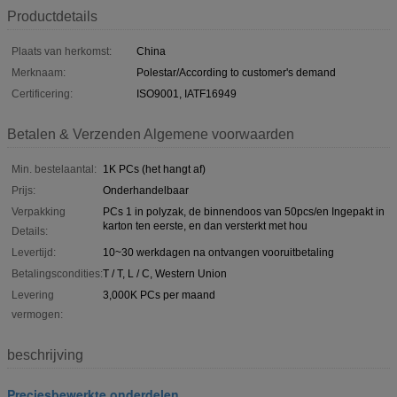
Productdetails
Plaats van herkomst:
China
Merknaam:
Polestar/According to customer's demand
Certificering:
ISO9001, IATF16949
Betalen & Verzenden Algemene voorwaarden
Min. bestelaantal:
1K PCs (het hangt af)
Prijs:
Onderhandelbaar
Verpakking
PCs 1 in polyzak, de binnendoos van 50pcs/en Ingepakt in
karton ten eerste, en dan versterkt met hou
Details:
Levertijd:
10~30 werkdagen na ontvangen vooruitbetaling
Betalingscondities:
T / T, L / C, Western Union
Levering
3,000K PCs per maand
vermogen:
beschrijving
Preciesbewerkte onderdelen