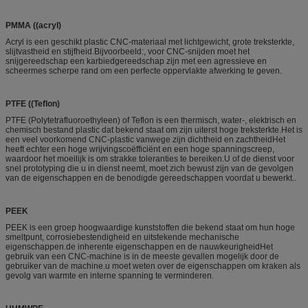
PMMA ((acryl)
Acryl is een geschikt plastic CNC-materiaal met lichtgewicht, grote treksterkte,
slijtvastheid en stijfheid.Bijvoorbeeld:, voor CNC-snijden moet het
snijgereedschap een karbiedgereedschap zijn met een agressieve en
scheermes scherpe rand om een perfecte oppervlakte afwerking te geven.
PTFE ((Teflon)
PTFE (Polytetrafluoroethyleen) of Teflon is een thermisch, water-, elektrisch en
chemisch bestand plastic dat bekend staat om zijn uiterst hoge treksterkte.Het is
een veel voorkomend CNC-plastic vanwege zijn dichtheid en zachtheidHet
heeft echter een hoge wrijvingscoëfficiënt en een hoge spanningscreep,
waardoor het moeilijk is om strakke toleranties te bereiken.U of de dienst voor
snel prototyping die u in dienst neemt, moet zich bewust zijn van de gevolgen
van de eigenschappen en de benodigde gereedschappen voordat u bewerkt..
PEEK
PEEK is een groep hoogwaardige kunststoffen die bekend staat om hun hoge
smeltpunt, corrosiebestendigheid en uitstekende mechanische
eigenschappen.de inherente eigenschappen en de nauwkeurigheidHet
gebruik van een CNC-machine is in de meeste gevallen mogelijk door de
gebruiker van de machine.u moet weten over de eigenschappen om kraken als
gevolg van warmte en interne spanning te verminderen.