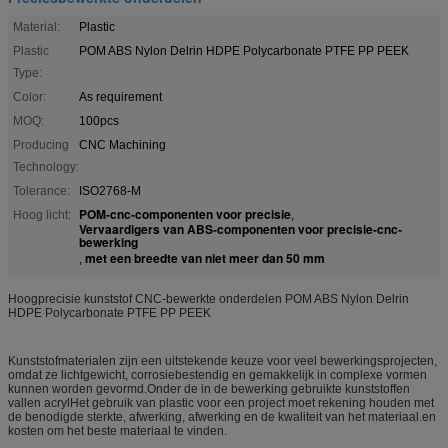
Material:
Plastic
Plastic
POM ABS Nylon Delrin HDPE Polycarbonate PTFE PP PEEK
Type:
Color:
As requirement
MOQ:
100pcs
Producing
CNC Machining
Technology:
Tolerance:
ISO2768-M
POM-cnc-componenten voor precisie
Hoog licht:
,
Vervaardigers van ABS-componenten voor precisie-cnc-
bewerking
met een breedte van niet meer dan 50 mm
,
Hoogprecisie kunststof CNC-bewerkte onderdelen POM ABS Nylon Delrin
HDPE Polycarbonate PTFE PP PEEK
Kunststofmaterialen zijn een uitstekende keuze voor veel bewerkingsprojecten,
omdat ze lichtgewicht, corrosiebestendig en gemakkelijk in complexe vormen
kunnen worden gevormd.Onder de in de bewerking gebruikte kunststoffen
vallen acrylHet gebruik van plastic voor een project moet rekening houden met
de benodigde sterkte, afwerking, afwerking en de kwaliteit van het materiaal.en
kosten om het beste materiaal te vinden.