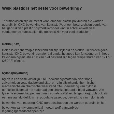
Welk plastic is het beste voor bewerking?
Thermoplasten zijn de meest voorkomende plastic polymeren die worden
gebruikt bij CNC-bewerking van kunststof.Voor een beter zicht en begrip van
het gebruik van plastic polymerHieronder vindt u echter enkele veel
voorkomende kunststoffen die geschikt zijn voor veel producten.
Delrin (POM)
Delrin is een thermoplast bekend om zijn stijfheid en sterkte. Het is een goed
kunststof CNC-bewerkingsmateriaal omdat het goed kan functioneren in hoge
trekspanningssituaties.het kan niet bestand zijn tegen temperaturen van 121 °C
(250 °F) of meer.
Nylon (polyamide)
Nylon is een semi-kristallijn CNC-bewerkingsmateriaal voor hoog
zuiverheidsniveau dat bekend staat om zijn uitstekende thermische,
mechanische en chemische weerstand.CNC-bewerking van nylon is
gemakkelijk omdat het materiaal een strakke tolerantie biedt vanwege zijn
fysische eigenschappen en dimensionale stabiliteitHet gedraagt zich ook als
een metaal, duidelijk in het populaire gezegde, bewerking van nylon is als
bewerking van messing. CNC-gereedschappen die worden gebruikt bij het
bewerken van nylonmateriaal moeten wolfraamcarbide
legeringsgereedschappen zijn.