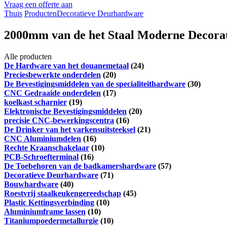
Vraag een offerte aan
Thuis
Producten
Decoratieve Deurhardware
2000mm van de het Staal Moderne Decorati
Alle producten
De Hardware van het douanemetaal
(24)
Preciesbewerkte onderdelen
(20)
De Bevestigingsmiddelen van de specialiteithardware
(30)
CNC Gedraaide onderdelen
(17)
koelkast scharnier
(19)
Elektronische Bevestigingsmiddelen
(20)
precisie CNC-bewerkingscentra
(16)
De Drinker van het varkensuitsteeksel
(21)
CNC Aluminiumdelen
(16)
Rechte Kraanschakelaar
(10)
PCB-Schroefterminal
(16)
De Toebehoren van de badkamershardware
(57)
Decoratieve Deurhardware
(71)
Bouwhardware
(40)
Roestvrij staalkeukengereedschap
(45)
Plastic Kettingsverbinding
(10)
Aluminiumframe lassen
(10)
Titaniumpoedermetallurgie
(10)