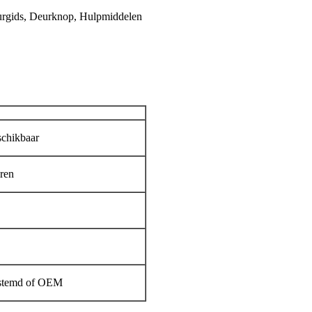
eurgids, Deurknop, Hulpmiddelen
schikbaar
uren
estemd of OEM