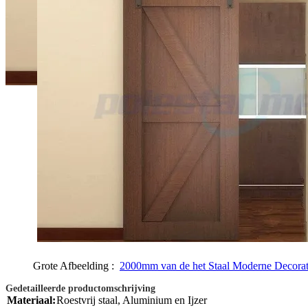
Grote Afbeelding :
2000mm van de het Staal Moderne Decorati
Gedetailleerde productomschrijving
Materiaal:
Roestvrij staal, Aluminium en Ijzer